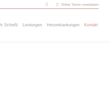
Online Termin vereinbaren
Instagram
page
opens
Dr. Schießl
Leistungen
Herzerkrankungen
Kontakt
in
new
window