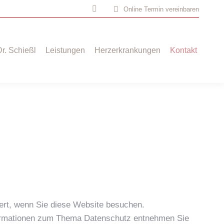
Online Termin vereinbaren
Instagram
page
opens
Dr. Schießl
Leistungen
Herzerkrankungen
Kontakt
in
new
window
ert, wenn Sie diese Website besuchen.
Informationen zum Thema Datenschutz entnehmen Sie